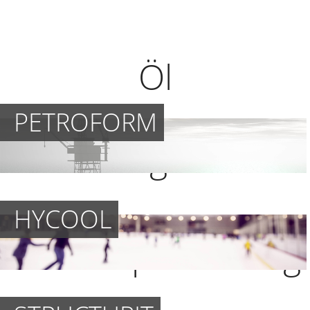
Öl
PETROFORM
Kühlungsmittel
HYCOOL
Bodenoptimierung