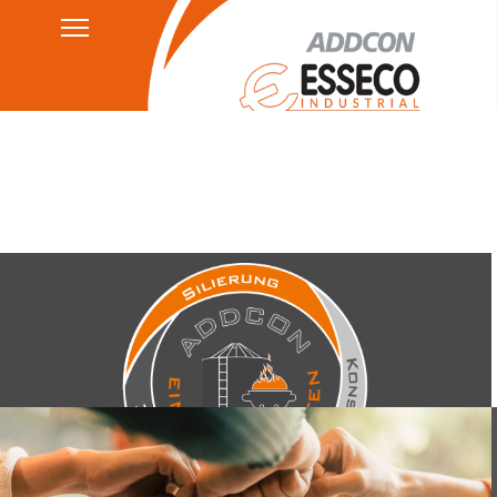
Kontakt
Datenschutzerklärung
HSEQ
AGB's
Impressum
ADDCON - Ein toller
Haufen