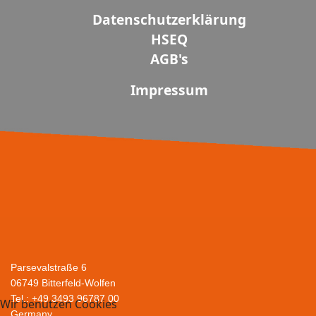
Datenschutzerklärung
HSEQ
AGB's
Impressum
Parsevalstraße 6
06749 Bitterfeld-Wolfen
Tel.: +49 3493 96787 00
Wir benutzen Cookies
G
ermany