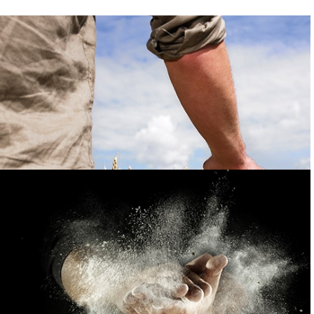
FEED
additives