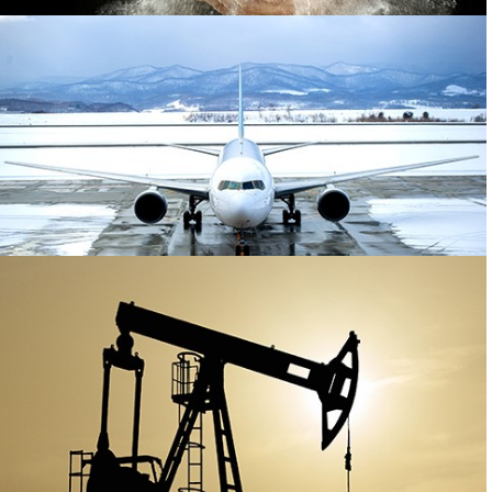
Food
additives
De-Icing
salts