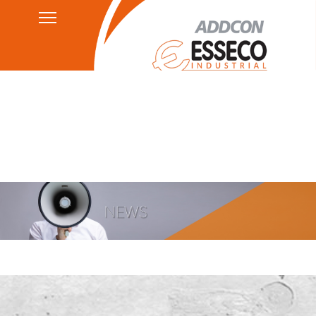
Politicas de privacidad
HSEQ
AGB's
Aviso Legal