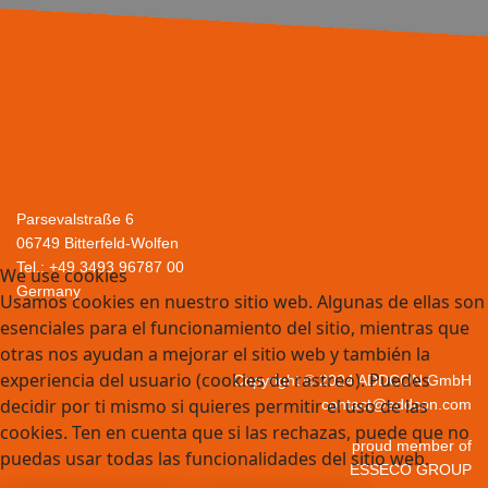
Parsevalstraße 6
06749 Bitterfeld-Wolfen
Tel.: +49 3493 96787 00
We use cookies
G
ermany
Usamos cookies en nuestro sitio web. Algunas de ellas son
esenciales para el funcionamiento del sitio, mientras que
otras nos ayudan a mejorar el sitio web y también la
experiencia del usuario (cookies de rastreo). Puedes
Copyright © 2024 ADDCON GmbH
decidir por ti mismo si quieres permitir el uso de las
contact@addcon.com
cookies. Ten en cuenta que si las rechazas, puede que no
proud member of
puedas usar todas las funcionalidades del sitio web.
ESSECO GROUP