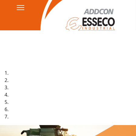
Politicas de privacidad
HSEQ
AGB's
Aviso Legal