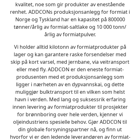
kvalitet, noe som gir produkter av enestående
renhet. ADDCONs produksjonsanlegg for formiat i
Norge og Tyskland har en kapasitet på 800000
tønner/årlig av formiat-saltlake og 10 000 tonn/
årlig av formiatpulver.
Vi holder alltid kilotonn av formiatprodukter på
lager og kan garantere raske forsendelser med
skip på kort varsel, med jernbane, via veitransport
eller med fly. ADDCON er den eneste formiat-
produsenten med et produksjonsanlegg som
ligger i nærheten av en dypvannskai, og dette
muliggjør bulktransport til en vilken som helst
havn i verden. Med lang og suksessrik erfaring
innen levering av formiatprodukter til prosjekter
for brønnboring over hele verden, kjenner vi
oljeindustriens spesielle behov. Gjør ADDCON til
din globale forsyningspartner nå, og finn ut
hvorfor vi er den ledende leverandøren av formiat-