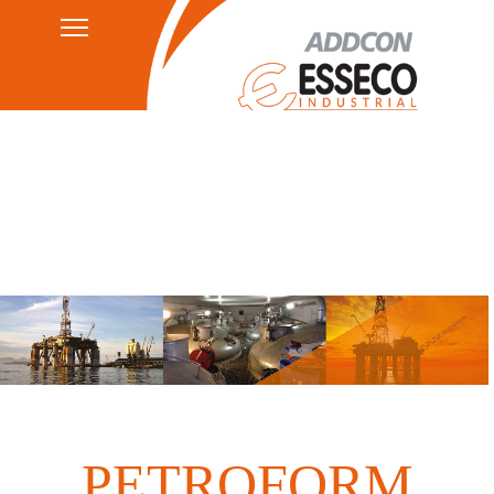
Personvernerklæring
HSEQ
AGB's
Juridisk merknad
PETROFORM