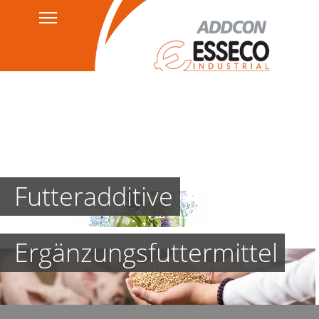
Kontakt
Datenschutzerklärung
HSEQ
AGB's
Impressum
Futteradditive
Ergänzungsfuttermittel